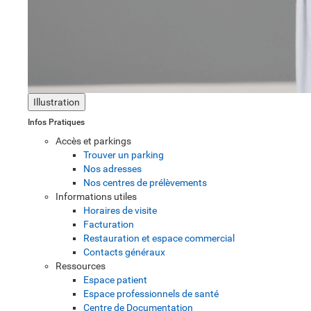
Illustration
Infos Pratiques
Accès et parkings
Trouver un parking
Nos adresses
Nos centres de prélèvements
Informations utiles
Horaires de visite
Facturation
Restauration et espace commercial
Contacts généraux
Ressources
Espace patient
Espace professionnels de santé
Centre de Documentation