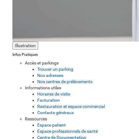
Illustration
Infos Pratiques
Accès et parkings
Trouver un parking
Nos adresses
Nos centres de prélèvements
Informations utiles
Horaires de visite
Facturation
Restauration et espace commercial
Contacts généraux
Ressources
Espace patient
Espace professionnels de santé
Centre de Documentation