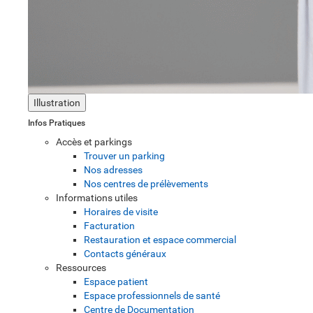
Illustration
Infos Pratiques
Accès et parkings
Trouver un parking
Nos adresses
Nos centres de prélèvements
Informations utiles
Horaires de visite
Facturation
Restauration et espace commercial
Contacts généraux
Ressources
Espace patient
Espace professionnels de santé
Centre de Documentation