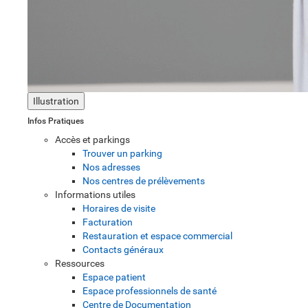
Illustration
Infos Pratiques
Accès et parkings
Trouver un parking
Nos adresses
Nos centres de prélèvements
Informations utiles
Horaires de visite
Facturation
Restauration et espace commercial
Contacts généraux
Ressources
Espace patient
Espace professionnels de santé
Centre de Documentation