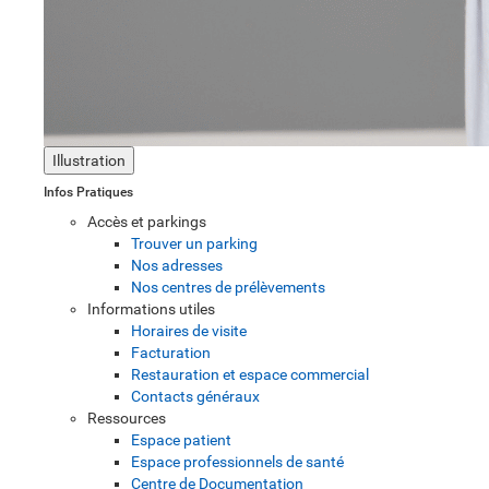
Illustration
Infos Pratiques
Accès et parkings
Trouver un parking
Nos adresses
Nos centres de prélèvements
Informations utiles
Horaires de visite
Facturation
Restauration et espace commercial
Contacts généraux
Ressources
Espace patient
Espace professionnels de santé
Centre de Documentation