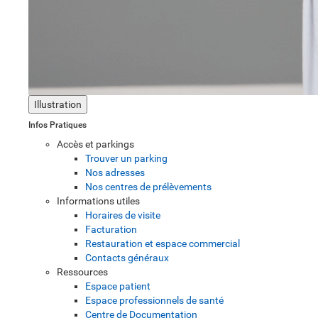
Illustration
Infos Pratiques
Accès et parkings
Trouver un parking
Nos adresses
Nos centres de prélèvements
Informations utiles
Horaires de visite
Facturation
Restauration et espace commercial
Contacts généraux
Ressources
Espace patient
Espace professionnels de santé
Centre de Documentation