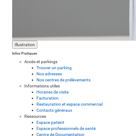
Illustration
Infos Pratiques
Accès et parkings
Trouver un parking
Nos adresses
Nos centres de prélèvements
Informations utiles
Horaires de visite
Facturation
Restauration et espace commercial
Contacts généraux
Ressources
Espace patient
Espace professionnels de santé
Centre de Documentation