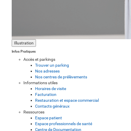
Illustration
Infos Pratiques
Accès et parkings
Trouver un parking
Nos adresses
Nos centres de prélèvements
Informations utiles
Horaires de visite
Facturation
Restauration et espace commercial
Contacts généraux
Ressources
Espace patient
Espace professionnels de santé
Centre de Documentation