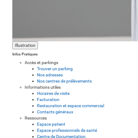
Illustration
Infos Pratiques
Accès et parkings
Trouver un parking
Nos adresses
Nos centres de prélèvements
Informations utiles
Horaires de visite
Facturation
Restauration et espace commercial
Contacts généraux
Ressources
Espace patient
Espace professionnels de santé
Centre de Documentation