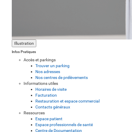
Illustration
Infos Pratiques
Accès et parkings
Trouver un parking
Nos adresses
Nos centres de prélèvements
Informations utiles
Horaires de visite
Facturation
Restauration et espace commercial
Contacts généraux
Ressources
Espace patient
Espace professionnels de santé
Centre de Documentation