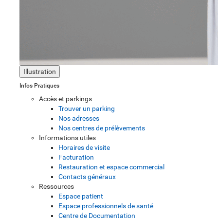
Illustration
Infos Pratiques
Accès et parkings
Trouver un parking
Nos adresses
Nos centres de prélèvements
Informations utiles
Horaires de visite
Facturation
Restauration et espace commercial
Contacts généraux
Ressources
Espace patient
Espace professionnels de santé
Centre de Documentation