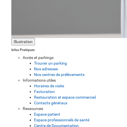
Illustration
Infos Pratiques
Accès et parkings
Trouver un parking
Nos adresses
Nos centres de prélèvements
Informations utiles
Horaires de visite
Facturation
Restauration et espace commercial
Contacts généraux
Ressources
Espace patient
Espace professionnels de santé
Centre de Documentation