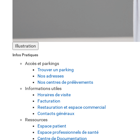
Illustration
Infos Pratiques
Accès et parkings
Trouver un parking
Nos adresses
Nos centres de prélèvements
Informations utiles
Horaires de visite
Facturation
Restauration et espace commercial
Contacts généraux
Ressources
Espace patient
Espace professionnels de santé
Centre de Documentation