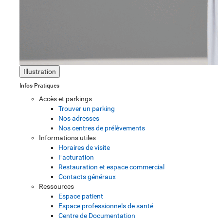
Illustration
Infos Pratiques
Accès et parkings
Trouver un parking
Nos adresses
Nos centres de prélèvements
Informations utiles
Horaires de visite
Facturation
Restauration et espace commercial
Contacts généraux
Ressources
Espace patient
Espace professionnels de santé
Centre de Documentation