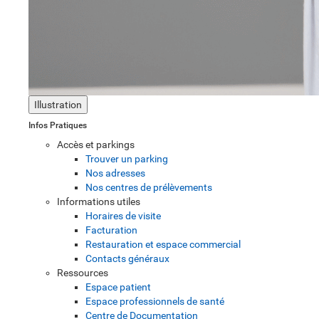
Illustration
Infos Pratiques
Accès et parkings
Trouver un parking
Nos adresses
Nos centres de prélèvements
Informations utiles
Horaires de visite
Facturation
Restauration et espace commercial
Contacts généraux
Ressources
Espace patient
Espace professionnels de santé
Centre de Documentation