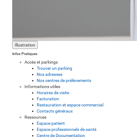
Illustration
Infos Pratiques
Accès et parkings
Trouver un parking
Nos adresses
Nos centres de prélèvements
Informations utiles
Horaires de visite
Facturation
Restauration et espace commercial
Contacts généraux
Ressources
Espace patient
Espace professionnels de santé
Centre de Documentation