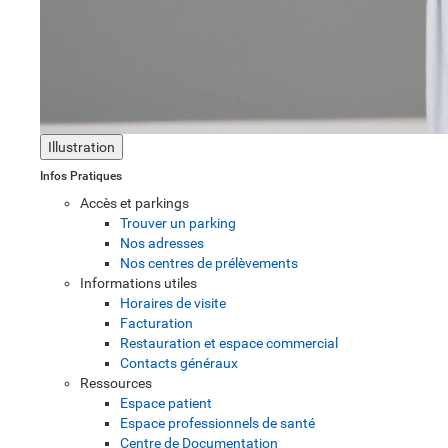
Illustration
Infos Pratiques
Accès et parkings
Trouver un parking
Nos adresses
Nos centres de prélèvements
Informations utiles
Horaires de visite
Facturation
Restauration et espace commercial
Contacts généraux
Ressources
Espace patient
Espace professionnels de santé
Centre de Documentation