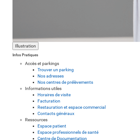
Illustration
Infos Pratiques
Accès et parkings
Trouver un parking
Nos adresses
Nos centres de prélèvements
Informations utiles
Horaires de visite
Facturation
Restauration et espace commercial
Contacts généraux
Ressources
Espace patient
Espace professionnels de santé
Centre de Documentation