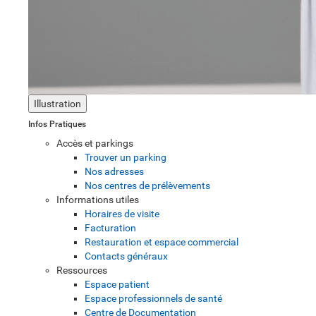
Illustration
Infos Pratiques
Accès et parkings
Trouver un parking
Nos adresses
Nos centres de prélèvements
Informations utiles
Horaires de visite
Facturation
Restauration et espace commercial
Contacts généraux
Ressources
Espace patient
Espace professionnels de santé
Centre de Documentation