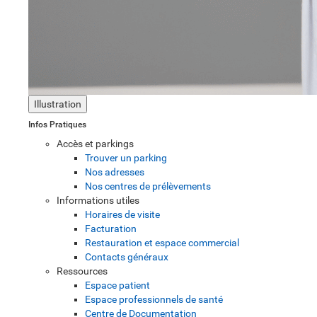
Illustration
Infos Pratiques
Accès et parkings
Trouver un parking
Nos adresses
Nos centres de prélèvements
Informations utiles
Horaires de visite
Facturation
Restauration et espace commercial
Contacts généraux
Ressources
Espace patient
Espace professionnels de santé
Centre de Documentation