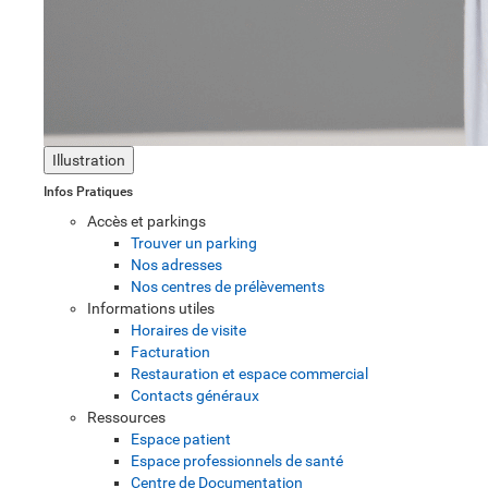
Illustration
Infos Pratiques
Accès et parkings
Trouver un parking
Nos adresses
Nos centres de prélèvements
Informations utiles
Horaires de visite
Facturation
Restauration et espace commercial
Contacts généraux
Ressources
Espace patient
Espace professionnels de santé
Centre de Documentation