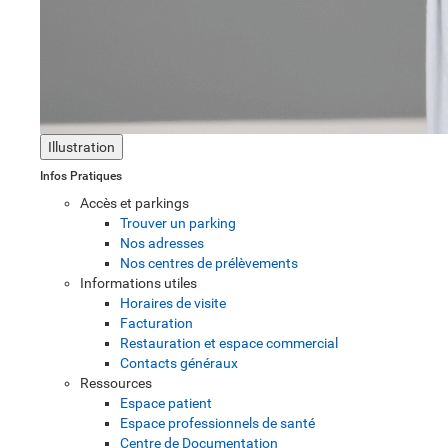
Illustration
Infos Pratiques
Accès et parkings
Trouver un parking
Nos adresses
Nos centres de prélèvements
Informations utiles
Horaires de visite
Facturation
Restauration et espace commercial
Contacts généraux
Ressources
Espace patient
Espace professionnels de santé
Centre de Documentation