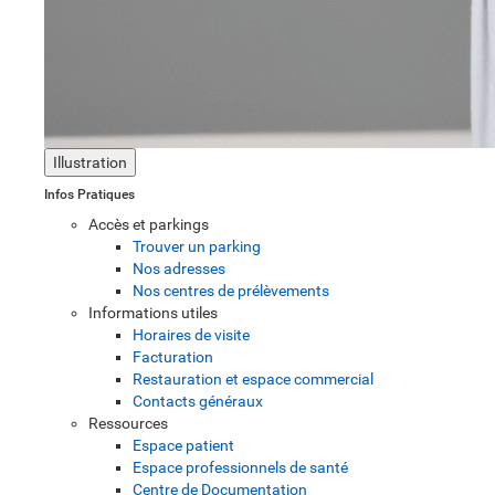
Illustration
Infos Pratiques
Accès et parkings
Trouver un parking
Nos adresses
Nos centres de prélèvements
Informations utiles
Horaires de visite
Facturation
Restauration et espace commercial
Contacts généraux
Ressources
Espace patient
Espace professionnels de santé
Centre de Documentation