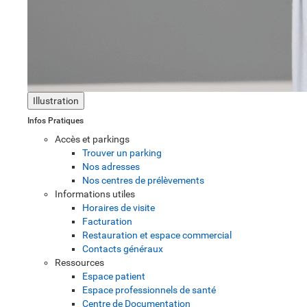
Illustration
Infos Pratiques
Accès et parkings
Trouver un parking
Nos adresses
Nos centres de prélèvements
Informations utiles
Horaires de visite
Facturation
Restauration et espace commercial
Contacts généraux
Ressources
Espace patient
Espace professionnels de santé
Centre de Documentation