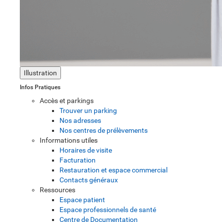
Illustration
Infos Pratiques
Accès et parkings
Trouver un parking
Nos adresses
Nos centres de prélèvements
Informations utiles
Horaires de visite
Facturation
Restauration et espace commercial
Contacts généraux
Ressources
Espace patient
Espace professionnels de santé
Centre de Documentation