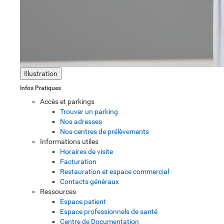
Illustration
Infos Pratiques
Accès et parkings
Trouver un parking
Nos adresses
Nos centres de prélèvements
Informations utiles
Horaires de visite
Facturation
Restauration et espace commercial
Contacts généraux
Ressources
Espace patient
Espace professionnels de santé
Centre de Documentation