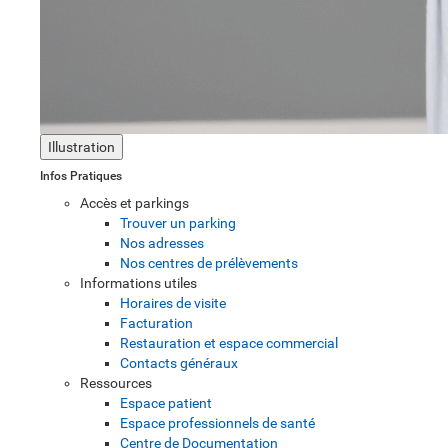
Illustration
Infos Pratiques
Accès et parkings
Trouver un parking
Nos adresses
Nos centres de prélèvements
Informations utiles
Horaires de visite
Facturation
Restauration et espace commercial
Contacts généraux
Ressources
Espace patient
Espace professionnels de santé
Centre de Documentation