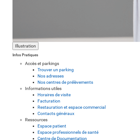
Illustration
Infos Pratiques
Accès et parkings
Trouver un parking
Nos adresses
Nos centres de prélèvements
Informations utiles
Horaires de visite
Facturation
Restauration et espace commercial
Contacts généraux
Ressources
Espace patient
Espace professionnels de santé
Centre de Documentation