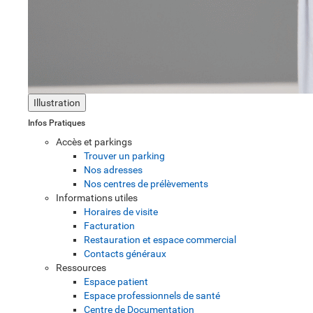
Illustration
Infos Pratiques
Accès et parkings
Trouver un parking
Nos adresses
Nos centres de prélèvements
Informations utiles
Horaires de visite
Facturation
Restauration et espace commercial
Contacts généraux
Ressources
Espace patient
Espace professionnels de santé
Centre de Documentation