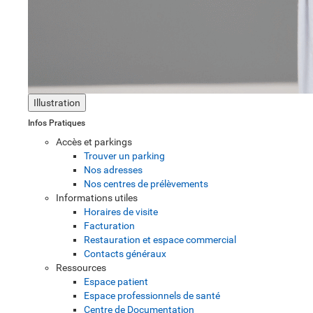
Illustration
Infos Pratiques
Accès et parkings
Trouver un parking
Nos adresses
Nos centres de prélèvements
Informations utiles
Horaires de visite
Facturation
Restauration et espace commercial
Contacts généraux
Ressources
Espace patient
Espace professionnels de santé
Centre de Documentation