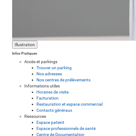
Illustration
Infos Pratiques
Accès et parkings
Trouver un parking
Nos adresses
Nos centres de prélèvements
Informations utiles
Horaires de visite
Facturation
Restauration et espace commercial
Contacts généraux
Ressources
Espace patient
Espace professionnels de santé
Centre de Documentation