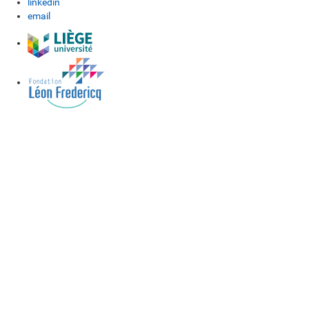
linkedin
email