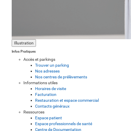
Illustration
Infos Pratiques
Accès et parkings
Trouver un parking
Nos adresses
Nos centres de prélèvements
Informations utiles
Horaires de visite
Facturation
Restauration et espace commercial
Contacts généraux
Ressources
Espace patient
Espace professionnels de santé
Centre de Documentation