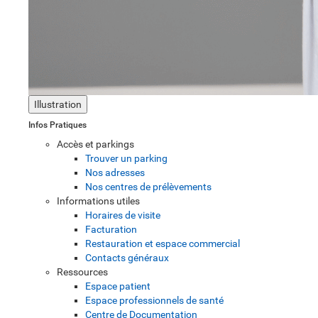
Illustration
Infos Pratiques
Accès et parkings
Trouver un parking
Nos adresses
Nos centres de prélèvements
Informations utiles
Horaires de visite
Facturation
Restauration et espace commercial
Contacts généraux
Ressources
Espace patient
Espace professionnels de santé
Centre de Documentation