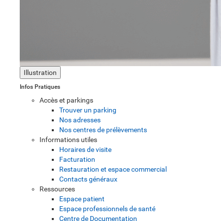
Illustration
Infos Pratiques
Accès et parkings
Trouver un parking
Nos adresses
Nos centres de prélèvements
Informations utiles
Horaires de visite
Facturation
Restauration et espace commercial
Contacts généraux
Ressources
Espace patient
Espace professionnels de santé
Centre de Documentation