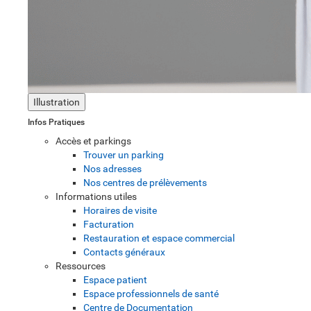
Illustration
Infos Pratiques
Accès et parkings
Trouver un parking
Nos adresses
Nos centres de prélèvements
Informations utiles
Horaires de visite
Facturation
Restauration et espace commercial
Contacts généraux
Ressources
Espace patient
Espace professionnels de santé
Centre de Documentation