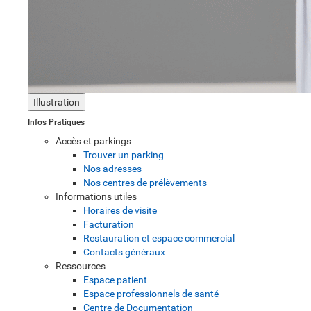
Illustration
Infos Pratiques
Accès et parkings
Trouver un parking
Nos adresses
Nos centres de prélèvements
Informations utiles
Horaires de visite
Facturation
Restauration et espace commercial
Contacts généraux
Ressources
Espace patient
Espace professionnels de santé
Centre de Documentation