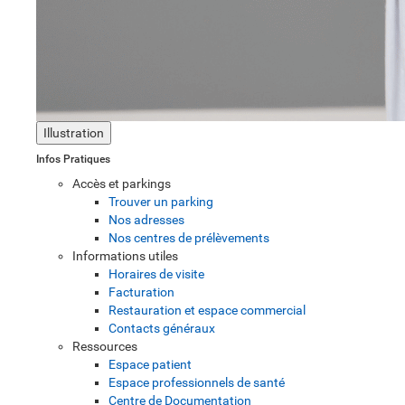
Illustration
Infos Pratiques
Accès et parkings
Trouver un parking
Nos adresses
Nos centres de prélèvements
Informations utiles
Horaires de visite
Facturation
Restauration et espace commercial
Contacts généraux
Ressources
Espace patient
Espace professionnels de santé
Centre de Documentation