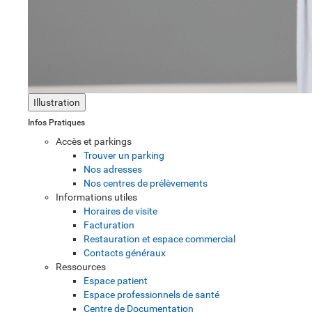
Illustration
Infos Pratiques
Accès et parkings
Trouver un parking
Nos adresses
Nos centres de prélèvements
Informations utiles
Horaires de visite
Facturation
Restauration et espace commercial
Contacts généraux
Ressources
Espace patient
Espace professionnels de santé
Centre de Documentation