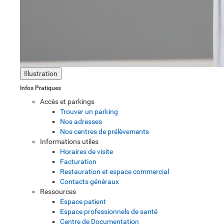
Illustration
Infos Pratiques
Accès et parkings
Trouver un parking
Nos adresses
Nos centres de prélèvements
Informations utiles
Horaires de visite
Facturation
Restauration et espace commercial
Contacts généraux
Ressources
Espace patient
Espace professionnels de santé
Centre de Documentation