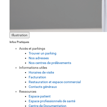
Illustration
Infos Pratiques
Accès et parkings
Trouver un parking
Nos adresses
Nos centres de prélèvements
Informations utiles
Horaires de visite
Facturation
Restauration et espace commercial
Contacts généraux
Ressources
Espace patient
Espace professionnels de santé
Centre de Documentation