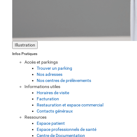
Illustration
Infos Pratiques
Accès et parkings
Trouver un parking
Nos adresses
Nos centres de prélèvements
Informations utiles
Horaires de visite
Facturation
Restauration et espace commercial
Contacts généraux
Ressources
Espace patient
Espace professionnels de santé
Centre de Documentation