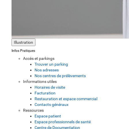
Illustration
Infos Pratiques
Accès et parkings
Trouver un parking
Nos adresses
Nos centres de prélèvements
Informations utiles
Horaires de visite
Facturation
Restauration et espace commercial
Contacts généraux
Ressources
Espace patient
Espace professionnels de santé
Centre de Documentation