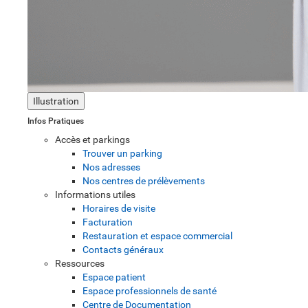
Illustration
Infos Pratiques
Accès et parkings
Trouver un parking
Nos adresses
Nos centres de prélèvements
Informations utiles
Horaires de visite
Facturation
Restauration et espace commercial
Contacts généraux
Ressources
Espace patient
Espace professionnels de santé
Centre de Documentation