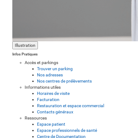
Illustration
Infos Pratiques
Accès et parkings
Trouver un parking
Nos adresses
Nos centres de prélèvements
Informations utiles
Horaires de visite
Facturation
Restauration et espace commercial
Contacts généraux
Ressources
Espace patient
Espace professionnels de santé
Centre de Documentation