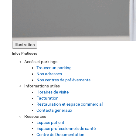
Illustration
Infos Pratiques
Accès et parkings
Trouver un parking
Nos adresses
Nos centres de prélèvements
Informations utiles
Horaires de visite
Facturation
Restauration et espace commercial
Contacts généraux
Ressources
Espace patient
Espace professionnels de santé
Centre de Documentation