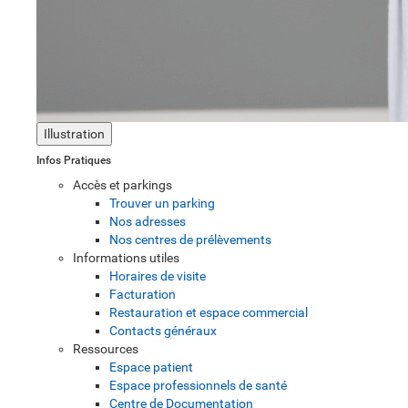
Illustration
Infos Pratiques
Accès et parkings
Trouver un parking
Nos adresses
Nos centres de prélèvements
Informations utiles
Horaires de visite
Facturation
Restauration et espace commercial
Contacts généraux
Ressources
Espace patient
Espace professionnels de santé
Centre de Documentation