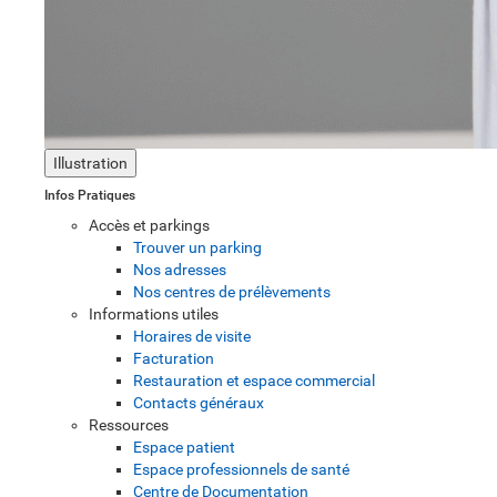
Illustration
Infos Pratiques
Accès et parkings
Trouver un parking
Nos adresses
Nos centres de prélèvements
Informations utiles
Horaires de visite
Facturation
Restauration et espace commercial
Contacts généraux
Ressources
Espace patient
Espace professionnels de santé
Centre de Documentation