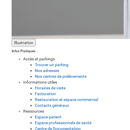
Illustration
Infos Pratiques
Accès et parkings
Trouver un parking
Nos adresses
Nos centres de prélèvements
Informations utiles
Horaires de visite
Facturation
Restauration et espace commercial
Contacts généraux
Ressources
Espace patient
Espace professionnels de santé
Centre de Documentation