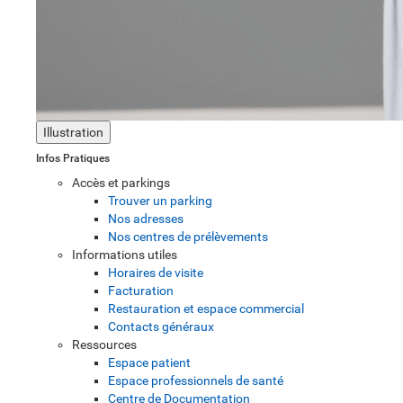
Illustration
Infos Pratiques
Accès et parkings
Trouver un parking
Nos adresses
Nos centres de prélèvements
Informations utiles
Horaires de visite
Facturation
Restauration et espace commercial
Contacts généraux
Ressources
Espace patient
Espace professionnels de santé
Centre de Documentation