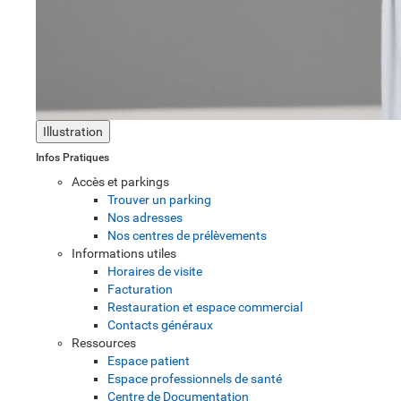
Illustration
Infos Pratiques
Accès et parkings
Trouver un parking
Nos adresses
Nos centres de prélèvements
Informations utiles
Horaires de visite
Facturation
Restauration et espace commercial
Contacts généraux
Ressources
Espace patient
Espace professionnels de santé
Centre de Documentation